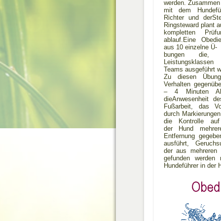
werden. Zusammen
mit dem Hundefüh
Richter und derSt
Ringsteward plant 
kompletten Prüf
ablauf.Eine Obedi
aus 10 einzelne Ü-
bungen die, i
Leistungsklassen 
Teams ausgeführt 
Zu diesen Übung
Verhalten gegenüb
– 4 Minuten Ab
dieAnwesenheit de
Fußarbeit, das V
durch Markierungen
die Kontrolle au
der Hund mehre
Entfernung gegebe
ausführt, Geruchs
der aus mehreren 
gefunden werden 
Hundeführer in der 