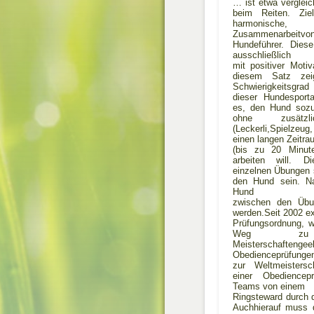
… ist etwa vergleic
beim Reiten. Ziel
harmonisch
Zusammenarbe
Hundeführer. Diese
ausschließlich
mit positiver Motiv
diesem Satz zei
Schwierigkeitsgrad
dieser Hundesporta
es, den Hund sozu 
ohne zusätzli
(Leckerli,Spielzeu
einen langen Zeitra
(bis zu 20 Minute
arbeiten will. D
einzelnen Übungen s
den Hund sein. Nat
Hund
zwischen den Übun
werden.Seit 2002 ex
Prüfungsordnung, 
Weg zu n
Meisterschafte
Obedienceprüfungen
zur Weltmeistersch
einer Obediencep
Teams von einem
Ringsteward durch d
Auchhierauf muss d