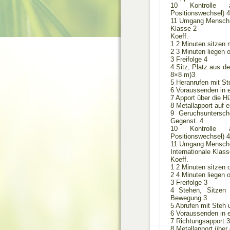
10 Kontrolle 
Positionswechsel) 4
11 Umgang Mensch
Klasse 2
Koeff.
1 2 Minuten sitzen 
2 3 Minuten liegen 
3 Freifolge 4
4 Sitz, Platz aus d
8×8 m)3
5 Heranrufen mit St
6 Voraussenden in e
7 Apport über die H
8 Metallapport auf 
9 Geruchsuntersc
Gegenst. 4
10 Kontrolle 
Positionswechsel) 4
11 Umgang Mensch
Internationale Klass
Koeff.
1 2 Minuten sitzen 
2 4 Minuten liegen 
3 Freifolge 3
4 Stehen, Sitzen
Bewegung 3
5 Abrufen mit Steh 
6 Voraussenden in e
7 Richtungsapport 3
8 Metallapport über