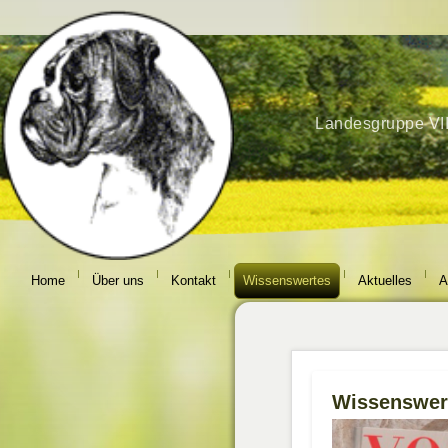
Home
Über uns
Kontakt
Wissenswertes
Aktuelles
A
Wissenswer